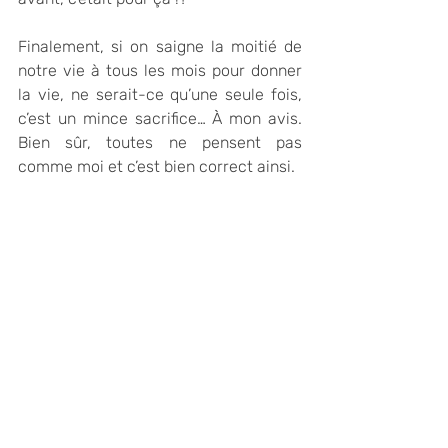
Finalement, si on saigne la moitié de 
notre vie à tous les mois pour donner 
la vie, ne serait-ce qu’une seule fois, 
c’est un mince sacrifice… À mon avis. 
Bien sûr, toutes ne pensent pas 
comme moi et c’est bien correct ainsi.
Suite à cette grossesse, ça n’a plus 
jamais été pareil avec mon cycle 
menstruel. 
Nous avons fait la paix. J’ai compris 
son utilité, j’ai honoré sa présence et 
j’étais ouverte à recevoir ses 
messages.