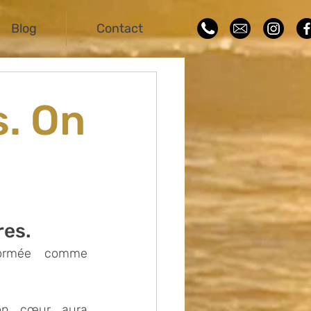
Blog
Contact
. On
es. 
ormée comme 
n cœur aura 