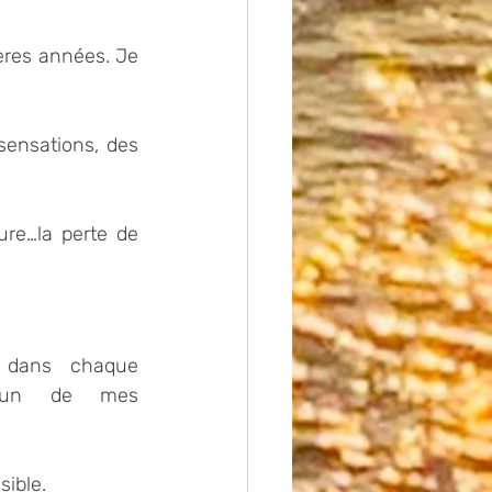
ières années. Je 
sensations, des 
re…la perte de 
 dans chaque 
acun de mes 
ible. 