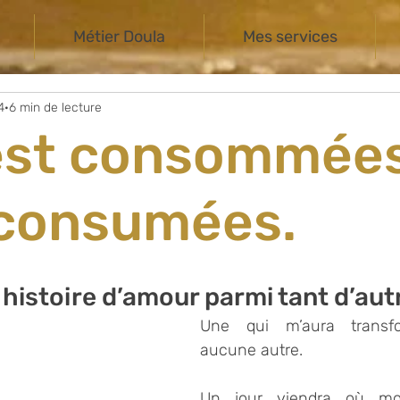
Métier Doula
Mes services
4
6 min de lecture
est consommées
 consumées.
 histoire d’amour parmi tant d’autr
Une qui m’aura transf
aucune autre.
Un jour viendra où mo