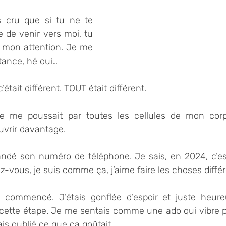
rs cru que si tu ne te 
 de venir vers moi, tu 
e mon attention. Je me 
tance, hé oui…
’était différent. TOUT était différent.
tie me poussait par toutes les cellules de mon corp
uvrir davantage.
andé son numéro de téléphone. Je sais, en 2024, c’es
ez-vous, je suis comme ça, j’aime faire les choses diff
 commencé. J’étais gonflée d’espoir et juste heureu
 cette étape. Je me sentais comme une ado qui vibre po
vais oublié ce que ça goûtait.