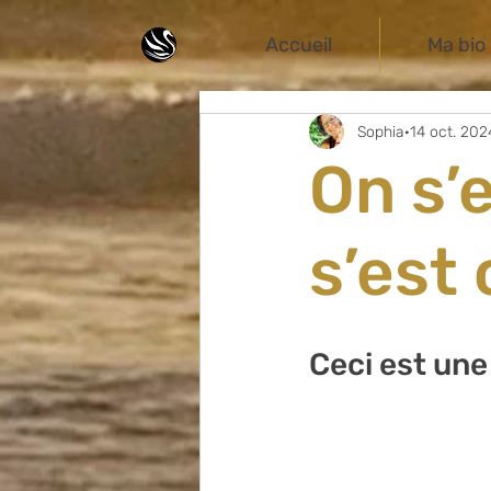
Accueil
Ma bio
Sophia
14 oct. 202
On s’
s’est
Ceci est une