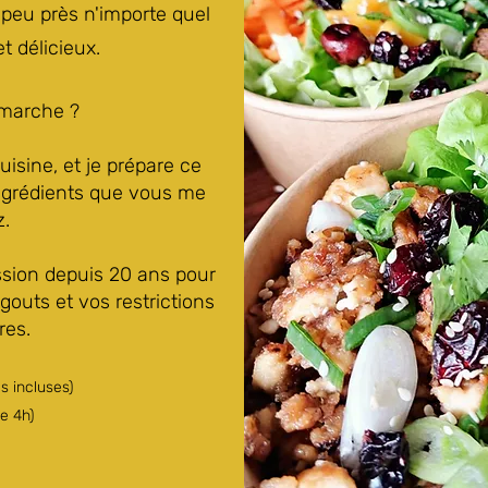
peu près n'importe quel
t délicieux.
marche ?
isine, et je prépare ce
ngrédients que vous me
z.
ssion depuis 20 ans pour
 gouts et vos restrictions
res.
s incluses)
e 4h)