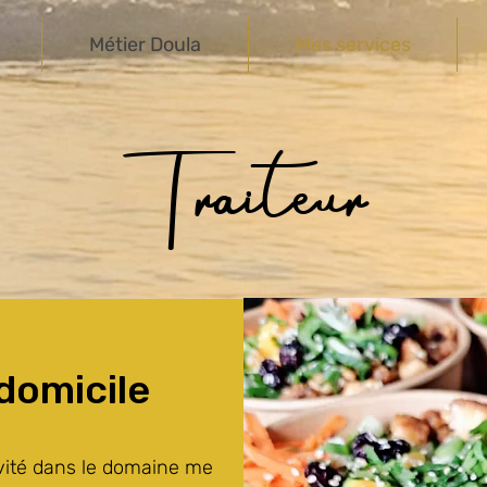
Métier Doula
Mes services
Traiteur
 domicile
vité dans le domaine me